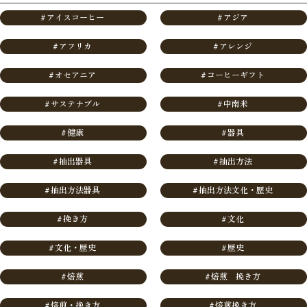
#
アイスコーヒー
#
アジア
#
アフリカ
#
アレンジ
#
オセアニア
#
コーヒーギフト
#
サステナブル
#
中南米
#
健康
#
器具
#
抽出器具
#
抽出方法
#
抽出方法器具
#
抽出方法文化・歴史
#
挽き方
#
文化
#
文化・歴史
#
歴史
#
焙煎
#
焙煎 挽き方
#
焙煎・挽き方
#
焙煎挽き方