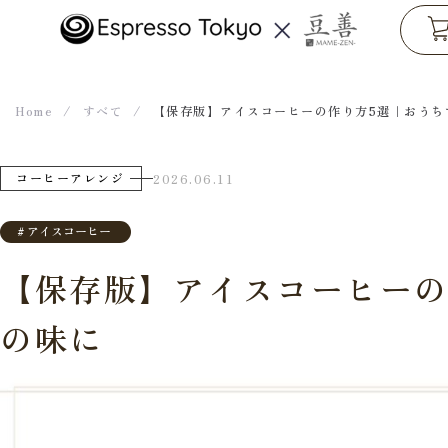
コ
ン
テ
Home
/
すべて
/
【保存版】アイスコーヒーの作り方5選｜おうち
ン
ツ
コーヒーアレンジ
2026.06.11
へ
ス
#
アイスコーヒー
キ
ッ
【保存版】アイスコーヒーの
プ
の味に