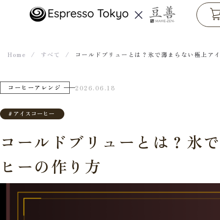
コ
ン
テ
Home
/
すべて
/
コールドブリューとは？氷で薄まらない極上ア
ン
ツ
コーヒーアレンジ
2026.06.18
へ
ス
#
アイスコーヒー
キ
ッ
コールドブリューとは？氷
プ
ヒーの作り方