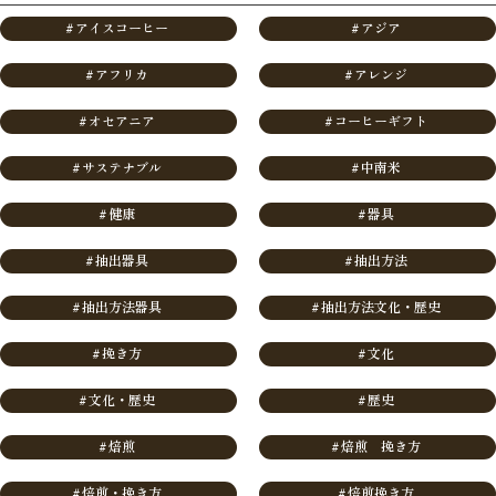
#
アイスコーヒー
#
アジア
#
アフリカ
#
アレンジ
#
オセアニア
#
コーヒーギフト
#
サステナブル
#
中南米
#
健康
#
器具
#
抽出器具
#
抽出方法
#
抽出方法器具
#
抽出方法文化・歴史
#
挽き方
#
文化
#
文化・歴史
#
歴史
#
焙煎
#
焙煎 挽き方
#
焙煎・挽き方
#
焙煎挽き方