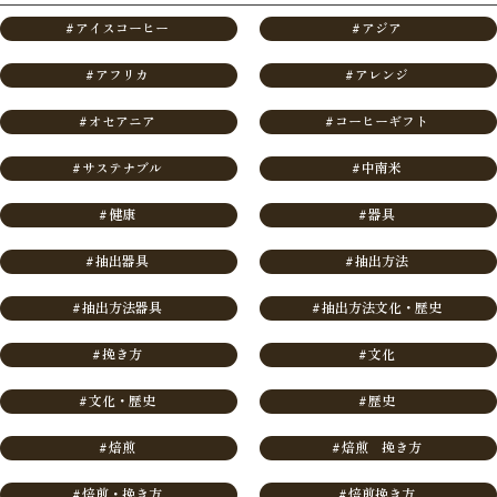
#
アイスコーヒー
#
アジア
#
アフリカ
#
アレンジ
#
オセアニア
#
コーヒーギフト
#
サステナブル
#
中南米
#
健康
#
器具
#
抽出器具
#
抽出方法
#
抽出方法器具
#
抽出方法文化・歴史
#
挽き方
#
文化
#
文化・歴史
#
歴史
#
焙煎
#
焙煎 挽き方
#
焙煎・挽き方
#
焙煎挽き方