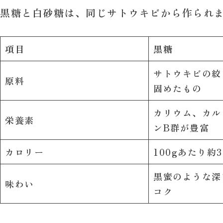
黒糖と白砂糖は、同じサトウキビから作られ
項目
黒糖
サトウキビの絞
原料
固めたもの
カリウム、カル
栄養素
ンB群が豊富
カロリー
100gあたり約35
黒蜜のような深
味わい
コク