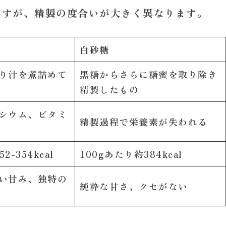
ますが、
精製の度合いが大きく異なります
。
白砂糖
り汁を煮詰めて
黒糖からさらに糖蜜を取り除き
精製したもの
シウム、ビタミ
精製過程で栄養素が失われる
2-354kcal
100gあたり約384kcal
い甘み、独特の
純粋な甘さ、クセがない