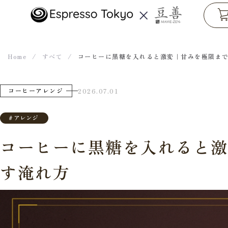
コ
ン
テ
Home
/
すべて
/
コーヒーに黒糖を入れると激変｜甘みを極限ま
ン
ツ
コーヒーアレンジ
2026.07.01
へ
ス
#
アレンジ
キ
ッ
コーヒーに黒糖を入れると
プ
す淹れ方